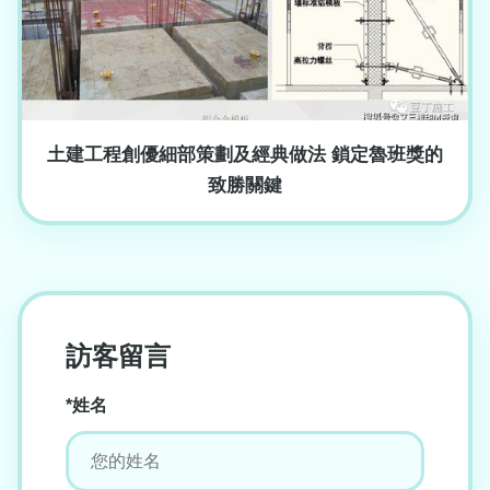
土建工程創優細部策劃及經典做法 鎖定魯班獎的
致勝關鍵
訪客留言
*姓名